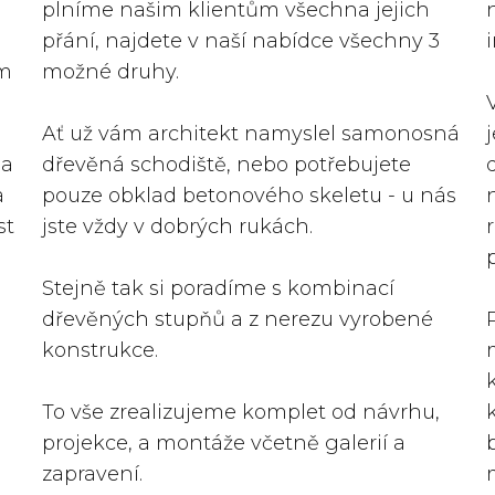
plníme našim klientům všechna jejich
přání, najdete v naší nabídce všechny 3
ům
možné druhy.
Ať už vám architekt namyslel samonosná
 a
dřevěná schodiště, nebo potřebujete
a
pouze obklad betonového skeletu - u nás
st
jste vždy v dobrých rukách.
Stejně tak si poradíme s kombinací
dřevěných stupňů a z nerezu vyrobené
konstrukce.
To vše zrealizujeme komplet od návrhu,
projekce, a montáže včetně galerií a
zapravení.