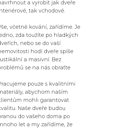
navrhnout a vyrobit jak dveře
interiérové, tak vchodové.
Vše, včetně kování, zařídíme. Je
jedno, zda toužíte po hladkých
dveřích, nebo se do vaší
nemovitosti hodí dveře spíše
rustikální a masivní. Bez
problémů se na nás obraťte
Pracujeme pouze s kvalitními
materiály, abychom naším
klientům mohli garantovat
kvalitu. Naše dveře budou
branou do vašeho doma po
mnoho let a my zařídíme, že