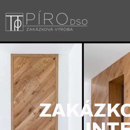
Přeskočit
na
obsah
ZAKÁZKO
INT