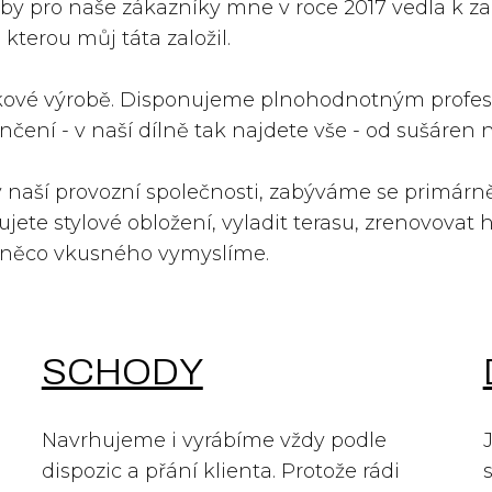
by pro naše zákazníky mne v roce 2017 vedla k zalo
 kterou můj táta založil.
kové výrobě. Disponujeme plnohodnotným profe
nčení - v naší dílně tak najdete vše - od sušáren
 v naší provozní společnosti, zabýváme se primárn
ete stylové obložení, vyladit terasu, zrenovovat h
ě něco vkusného vymyslíme.
SCHODY
Navrhujeme i vyrábíme vždy podle
dispozic a přání klienta. Protože rádi