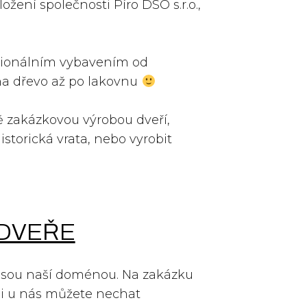
žení společnosti Píro DSO s.r.o.,
sionálním vybavením od
 na dřevo až po lakovnu
ě zakázkovou výrobou dveří,
istorická vrata, nebo vyrobit
DVEŘE
Jsou naší doménou. Na zakázku
si u nás můžete nechat